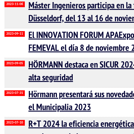
Máster Ingenieros participa en la
2023-11-06
Düsseldorf, del 13 al 16 de novi
El INNOVATION FORUM APAExpo b
2023-09-11
FEMEVAL el día 8 de noviembre 2
HÖRMANN destaca en SICUR 2024 
2023-09-05
alta seguridad
Hörmann presentará sus novedade
2023-07-31
el Municipalia 2023
R+T 2024 la eficiencia energétic
2023-07-10