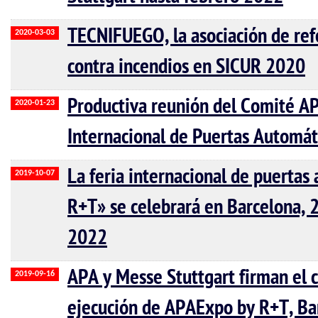
TECNIFUEGO, la asociación de ref
2020-03-03
contra incendios en SICUR 2020
Productiva reunión del Comité A
2020-01-23
Internacional de Puertas Automát
La feria internacional de puerta
2019-10-07
R+T» se celebrará en Barcelona, 2
2022
APA y Messe Stuttgart firman el c
2019-09-16
ejecución de APAExpo by R+T, Bar