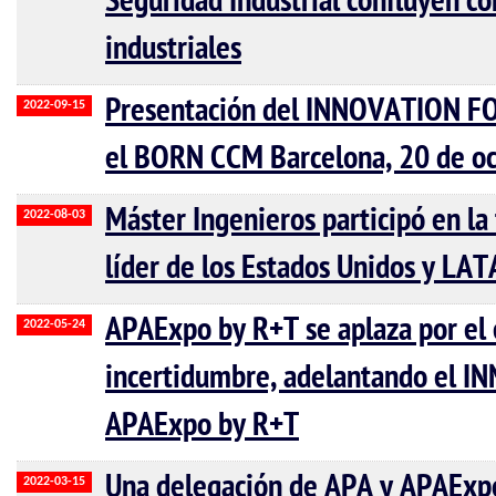
Seguridad Industrial confluyen co
industriales
Presentación del INNOVATION F
2022-09-15
el BORN CCM Barcelona, 20 de o
Máster Ingenieros participó en la 
2022-08-03
líder de los Estados Unidos y LA
APAExpo by R+T se aplaza por el 
2022-05-24
incertidumbre, adelantando el
APAExpo by R+T
Una delegación de APA y APAExpo
2022-03-15