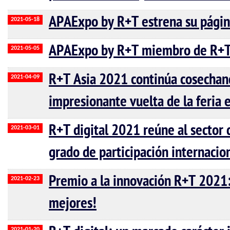
APAExpo by R+T estrena su pági
2021-05-18
APAExpo by R+T miembro de R+T 
2021-05-05
R+T Asia 2021 continúa cosechan
2021-04-09
impresionante vuelta de la feria 
R+T digital 2021 reúne al sector 
2021-03-01
grado de participación internacio
Premio a la innovación R+T 2021:
2021-02-23
mejores!
2021-01-20