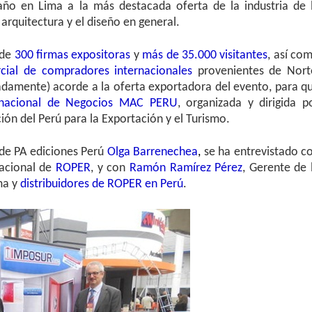
ño en Lima a la más destacada oferta de la industria de 
a arquitectura y el diseño en general.
 de
300 firmas expositoras
y
más de 35.000 visitantes
, así co
cial de compradores internacionales
provenientes de Nort
damente) acorde a la oferta exportadora del evento, para q
rnacional de Negocios MAC PERU
, organizada y dirigida p
ión del Perú para la Exportación y el Turismo.
 de PA ediciones Perú
Olga Barrenechea
,
se ha entrevistado c
nacional de
ROPER
, y con
Ramón Ramírez Pérez
, Gerente de 
ma y
distribuidores de ROPER en Perú
.