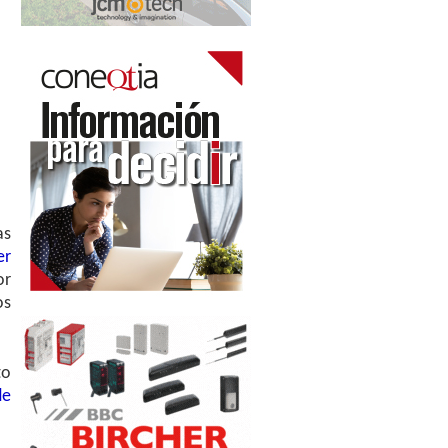
as
er
or
os
to
de