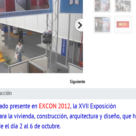
Siguiente
ucción
ado presente en
EXCON 2012
, la XVII Exposición
ra la vivienda, construcción, arquitectura y diseño, que 
e el día 2 al 6 de octubre.