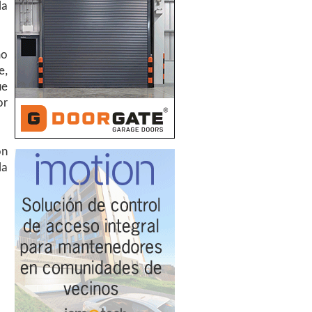
la
mo
e,
ue
or
on
la