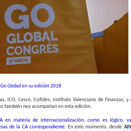
Go Global en su edición 2018
as, ICO, Cesce, Cofides, Instituto Valenciano de Finanzas, y 
eo también nos acompañan en esta edición.
A en materia de internacionalización, como es lógico, v
esas de la CA correspondiente
. En este momento, desde
AP