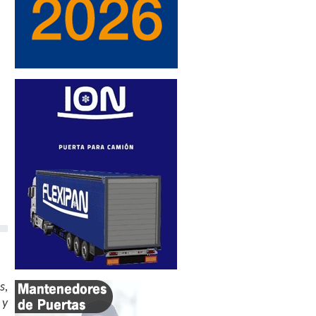
s,
 y