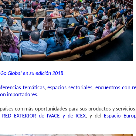
Go Global en su edición 2018
ferencias temáticas
,
espacios sectoriales
,
encuentros con r
con importadores
.
países con más oportunidades para sus productos y servicios
a RED EXTERIOR de IVACE y de ICEX
, y del
Espacio Euro