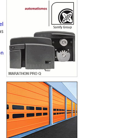
el
as
on