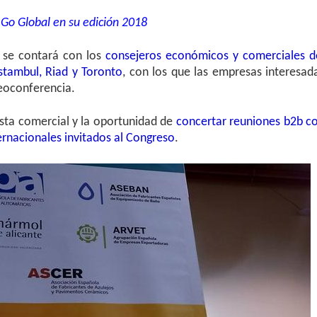
Go Global en su edición 2018
 se contará con los
consejeros económicos y comerciales d
Estambul, Riad y Toronto
, con los que las empresas interesad
eoconferencia.
sta comercial y la oportunidad de
concertar reuniones b2b c
rnacionales invitados al Congreso
.