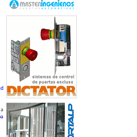
ed
 a
pa