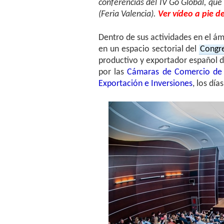
conferencias del IV Go Global, que
(Feria Valencia).
Ver vídeo a pie de
Dentro de sus actividades en el ám
en un espacio sectorial del
Congre
productivo y exportador español d
por las
Cámaras de Comercio de 
Exportación e Inversiones
, los día