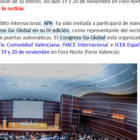
 sean de su interés, los días 19 y 20 de noviembre en Foro Nor
 la noticia
.
bito internacional,
APA
ha sido invitada a participará de nue
so Go Global en su IV edición
, como representante del sect
e puertas automáticas. El
Congreso Go Global
está organiza
la Comunidad Valenciana
,
IVACE Internacional
e
ICEX Espa
s
19 y 20 de noviembre
en Foro Norte (Feria Valencia).