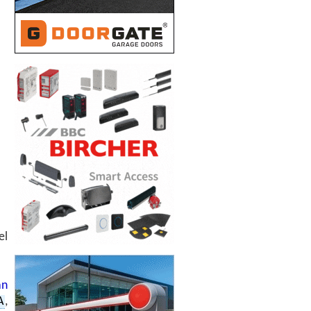
el
an
A
,