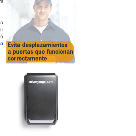
te
vo
or
do
ña