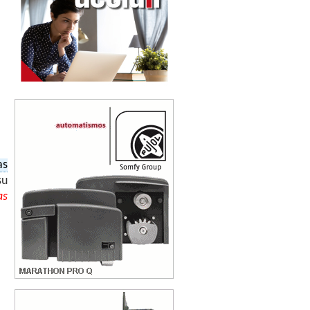
as
su
as