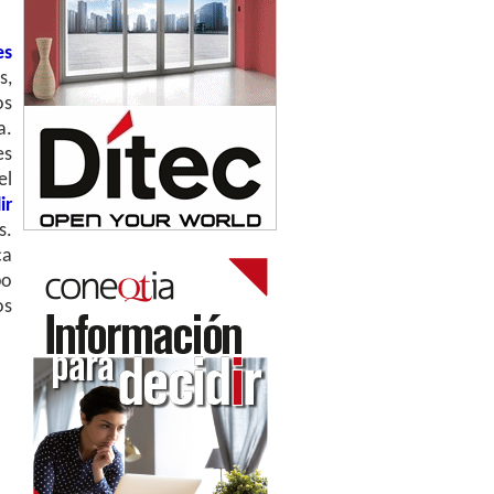
es
s,
os
a.
es
el
ir
s.
ca
po
os