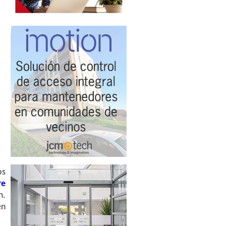
os
re
m.
en