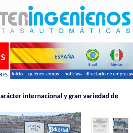
inicio
quiénes somos
noticias
directorio de empresas
arácter internacional y gran variedad de