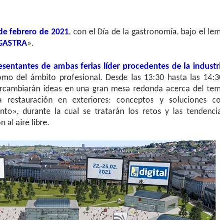
 de febrero de 2021
, con el Día de la gastronomía, bajo el le
RGASTRA
».
esentantes de ambas ferias líder procedentes de la industr
como del ámbito profesional. Desde las 13:30 hasta las 14:3
ercambiarán ideas en una gran mesa redonda acerca del te
 restauración en exteriores: conceptos y soluciones c
ento», durante la cual se tratarán los retos y las tendenci
 al aire libre.