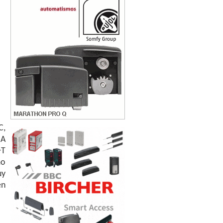
C,
MA
+T
mo
uy
en