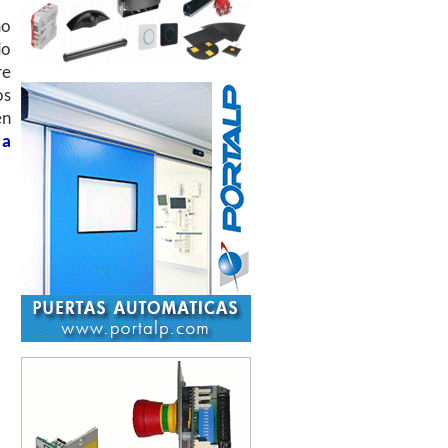
mo
do
re
os
en
 a