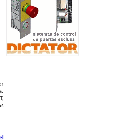
or
a.
T,
os
el