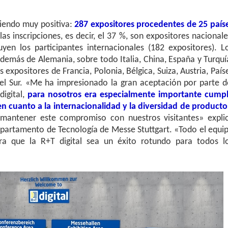
siendo muy positiva:
287 expositores procedentes de 25 país
las inscripciones, es decir, el 37 %, son expositores nacionale
yen los participantes internacionales (182 expositores). L
demás de Alemania, sobre todo Italia, China, España y Turquí
expositores de Francia, Polonia, Bélgica, Suiza, Austria, País
el Sur. «Me ha impresionado la gran aceptación por parte d
digital,
para nosotros era especialmente importante cumpl
n cuanto a la internacionalidad y la diversidad de producto
mantener este compromiso con nuestros visitantes» expli
Departamento de Tecnología de Messe Stuttgart. «Todo el equi
ra que la R+T digital sea un éxito rotundo para todos l