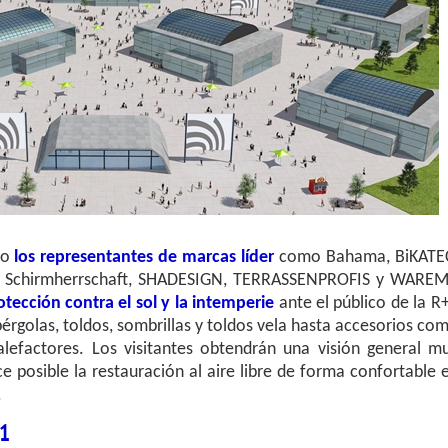
to
los representantes de
marcas líder
como Bahama, BiKATE
ux, Schirmherrschaft, SHADESIGN, TERRASSENPROFIS y WARE
tección contra el sol y la intemperie
ante el público de la R
 pérgolas, toldos, sombrillas y toldos vela hasta accesorios co
alefactores. Los visitantes obtendrán una visión general m
 posible la restauración al aire libre de forma confortable 
.
21