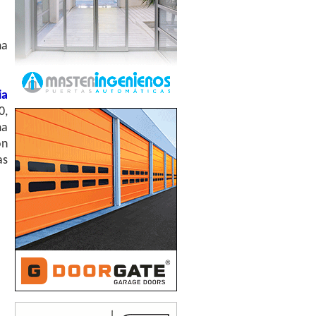
ma
ia
0,
ma
on
as