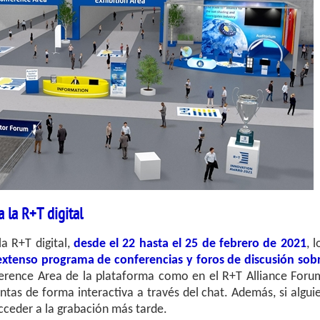
 la R+T digital
a R+T digital,
desde el 22 hasta el 25 de febrero de 2021
, l
extenso programa de conferencias y foros de discusión sob
ference Area de la plataforma como en el R+T Alliance Foru
ntas de forma interactiva a través del chat. Además, si algui
cceder a la grabación más tarde.