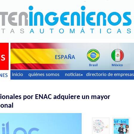
inicio
quiénes somos
noticias
directorio de empresas
esionales por ENAC adquiere un mayor
ional