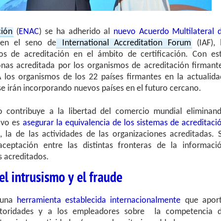
ción
(
ENAC
) se ha adherido al
nuevo Acuerdo Multilateral 
 en el seno de
International Accreditation Forum
(IAF), 
s de acreditación en el ámbito de certificación. Con es
sonas acreditada por los organismos de acreditación firmant
A los organismos de los 22 países firmantes en la actualida
 se irán incorporando nuevos países en el futuro cercano.
 contribuye a la libertad del comercio mundial eliminan
tivo es
asegurar la equivalencia de los sistemas de acreditaci
, la de las actividades de las organizaciones acreditadas. 
ceptación entre las distintas fronteras de la informaci
s acreditados.
l intrusismo y el fraude
s una
herramienta establecida internacionalmente
que apor
utoridades y a los empleadores sobre la competencia 