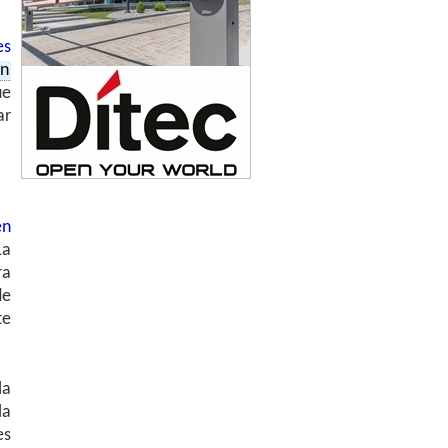
es
on
ue
ar
en
La
ra
de
te
la
la
es