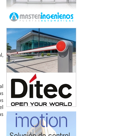
l,
al
as
os
el
as