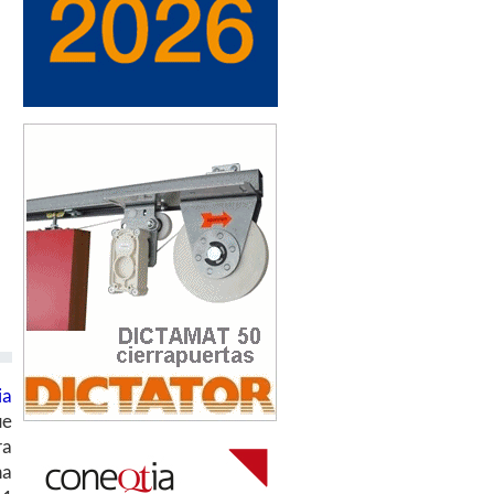
ia
ue
ra
na