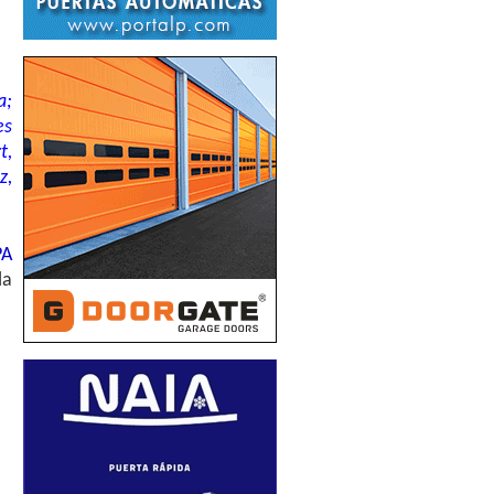
a;
es
t,
z,
PA
la