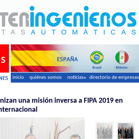
inicio
quiénes somos
noticias
directorio de empresas
anizan una misión inversa a FIPA 2019 en
nternacional