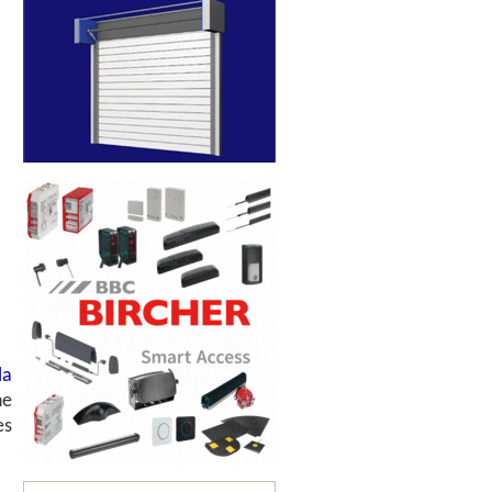
la
ne
es