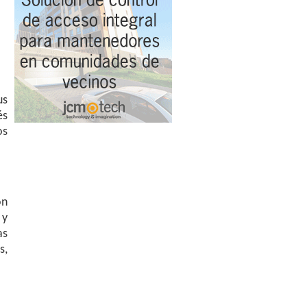
us
és
os
ón
 y
as
s,