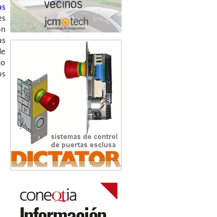
as
es
ón
as
de
to
os