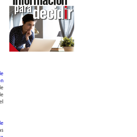
de
ón
de
de
el
de
as