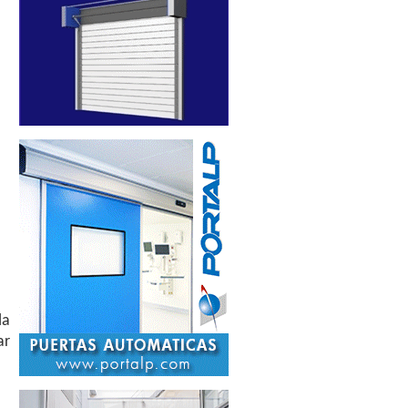
la
ar