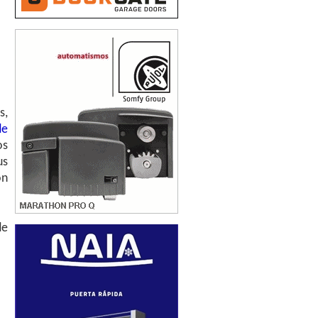
s,
de
os
us
ón
de