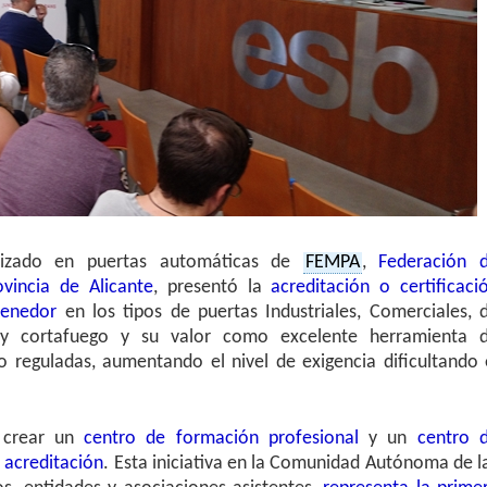
alizado en puertas automáticas de
FEMPA
,
Federación 
vincia de Alicante
, presentó la
acreditación o certificaci
tenedor
en los tipos de puertas Industriales, Comerciales, 
 y cortafuego y su valor como excelente herramienta 
o reguladas, aumentando el nivel de exigencia dificultando 
 crear un
centro de formación profesional
y un
centro 
 acreditación
. Esta iniciativa en la Comunidad Autónoma de l