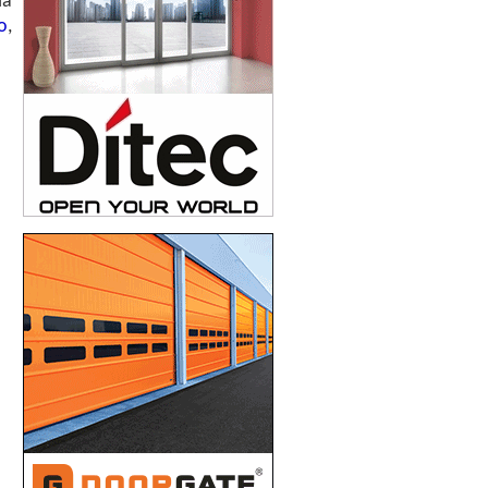
la
o
,