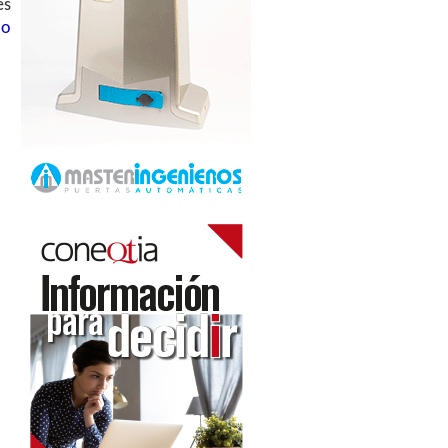
es
ao