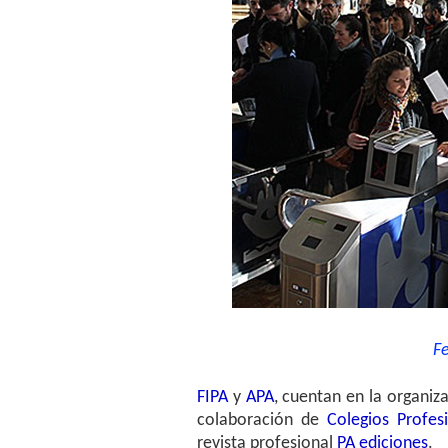
Fe
FIPA
y
APA
, cuentan en la organiz
colaboración de
Colegios Profe
revista profesional
PA ediciones
.