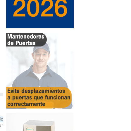
de
or