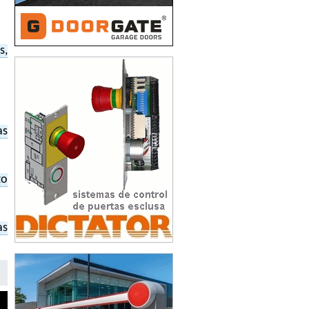
s,
as
zo
as