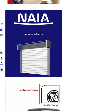
de
as
as
os
l
a
PA
de