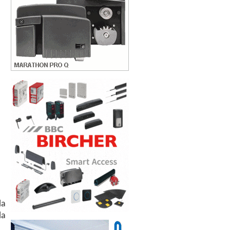
la
la