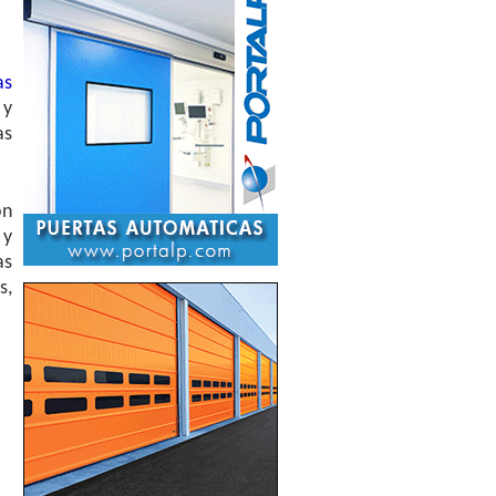
as
 y
as
ón
 y
as
s,