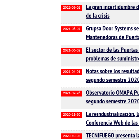
La gran incertidumbre d
2022-05-02
de la crisis
Grupsa Door Systems se 
2021-06-07
Mantenedoras de Puert
El sector de las Puertas
2021-06-02
problemas de suministr
Notas sobre los resulta
2021-04-01
segundo semestre 202
Observatorio OMAPA Pue
2021-02-26
segundo semestre 202
La reindustrialización, 
2020-11-30
Conferencia Web de las
TECNIFUEGO presenta la
2020-10-05