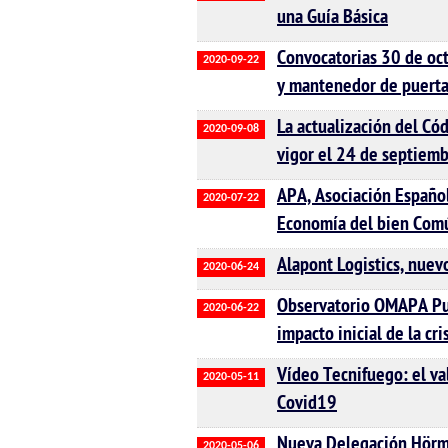
una Guía Básica
Convocatorias 30 de oct
2020-09-22
y mantenedor de puerta
La actualización del Có
2020-09-08
vigor el 24 de septiem
APA, Asociación Español
2020-07-22
Economía del bien Com
Alapont Logistics, nuev
2020-06-24
Observatorio OMAPA Pue
2020-06-22
impacto inicial de la cr
Vídeo Tecnifuego: el val
2020-05-11
Covid19
Nueva Delegación Hörma
2020-05-06