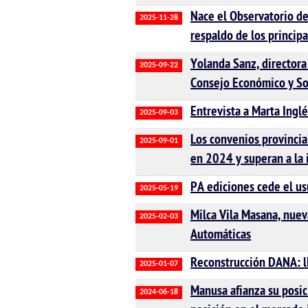
Nace el Observatorio de
2025-11-28
respaldo de los principa
Yolanda Sanz, directora
2025-09-22
Consejo Económico y So
Entrevista a Marta Ingl
2025-09-03
Los convenios provincia
2025-09-01
en 2024 y superan a la 
PA ediciones cede el usu
2025-05-19
Milca Vila Masana, nuev
2025-02-03
Automáticas
Reconstrucción DANA: l
2025-01-07
Manusa afianza su posici
2024-06-18