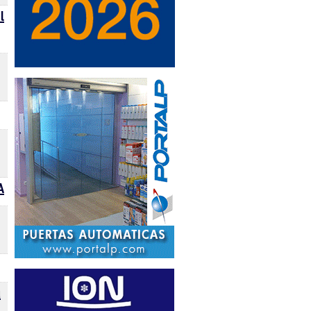
l
A
u