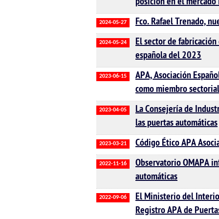
posición en el mercado 
Fco. Rafael Trenado, n
2024-05-27
El sector de fabricació
2024-05-24
española del 2023
APA, Asociación Español
2023-06-15
como miembro sectoria
La Consejería de Industr
2023-04-05
las puertas automáticas
Código Ético APA Asoci
2023-03-21
Observatorio OMAPA inf
2022-11-16
automáticas
El Ministerio del Interi
2022-09-06
Registro APA de Puerta