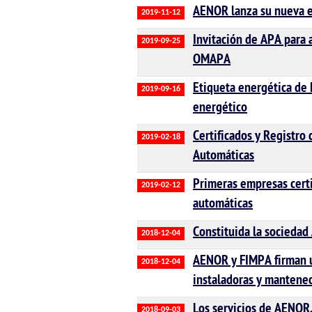
AENOR lanza su nueva es
2019-11-12
Invitación de APA para 
2019-09-25
OMAPA
Etiqueta energética de 
2019-09-16
energético
Certificados y Registro
2019-02-18
Automáticas
Primeras empresas certi
2019-02-12
automáticas
Constituida la socieda
2018-12-04
AENOR y FIMPA firman un
2018-12-04
instaladoras y mantene
Los servicios de AENOR
2018-09-03