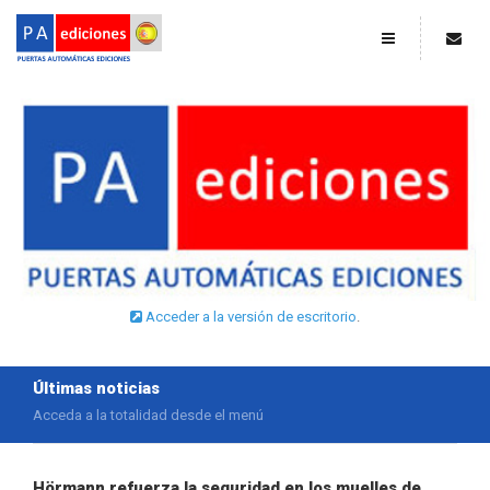
Acceder a la versión de escritorio
.
Menú
Contacto
Últimas noticias
Home
Información general
Acceda a la totalidad desde el menú
Noticias
Dirección
Hörmann refuerza la seguridad en los muelles de