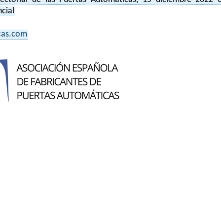
cial
cas.com