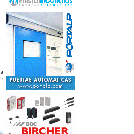
ía
en
en