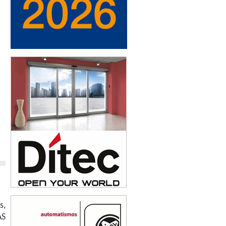
s,
AS