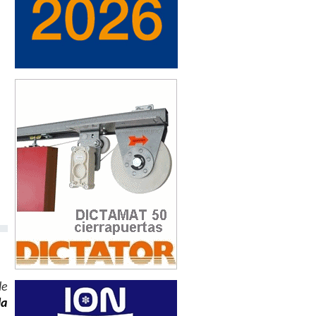
de
la