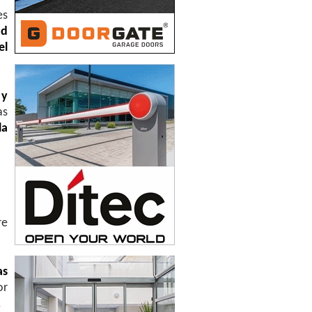
es
ad
el
 y
as
la
re
as
or
.