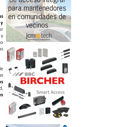
us
 y
or
 y
mo
as
de
un
os
d,
en