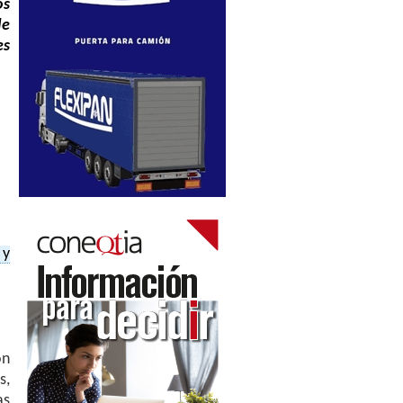
os
de
es
 y
ón
s,
as