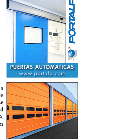
la
de
se
ad
A,
es