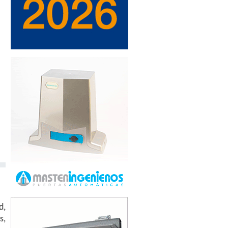
d,
s,