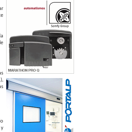
ar
te
la
de
as
),
as
do
 y