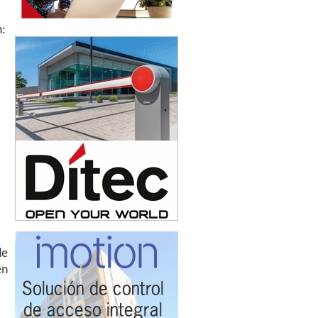
n:
de
en