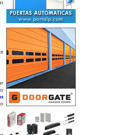
as
.
te
ar
do
os
do