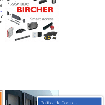
os
as
ra
 y
el
Política de Cookies