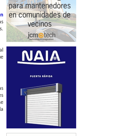
en
as
s.
al
ue
as
es
se
da