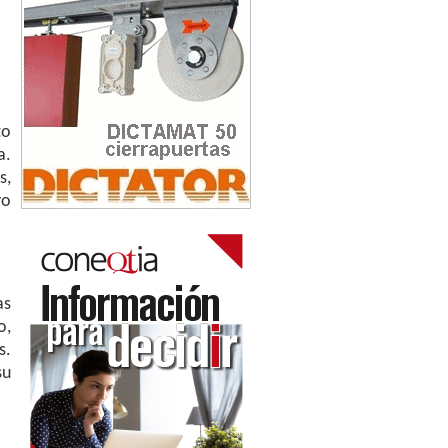
to
a.
s,
vo
as
o,
s.
su