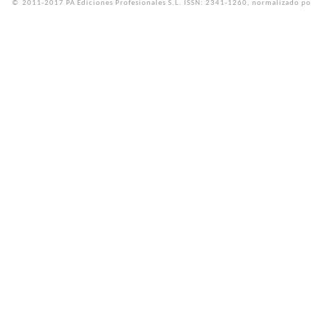
©
2011-2017 PA Ediciones Profesionales S.L.
ISSN: 2341-1260, normalizado po