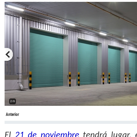
2/6
Anterior
El
21 de noviembre
tendrá lugar, e