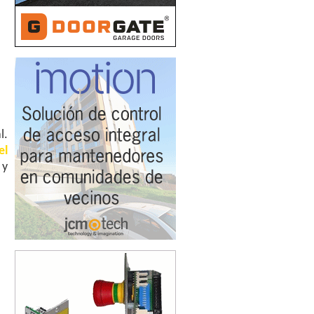
l.
el
 y