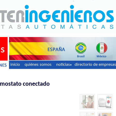
inicio
quiénes somos
noticias
directorio de empresas
rmostato conectado