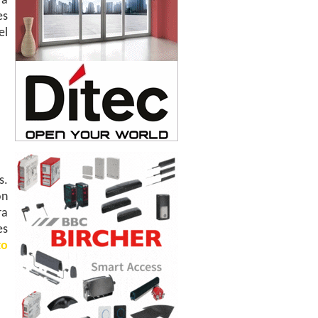
ra
es
el
s.
ón
ra
es
to