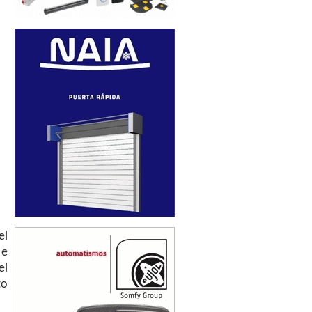
el
 e
el
to