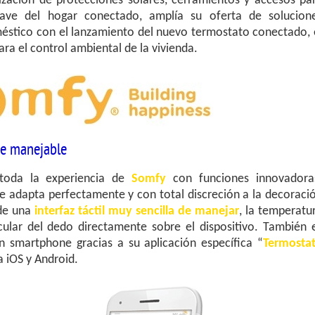
ización de protecciones solares, cerramientos y accesos pa
clave del hogar conectado, amplía su oferta de solucion
méstico con el lanzamiento del nuevo termostato conectado, 
ara el control ambiental de la vivienda.
te manejable
 toda la experiencia de
Somfy
con funciones innovadora
e adapta perfectamente y con total discreción a la decoraci
de una
interfaz táctil muy sencilla de manejar
, la temperatu
ular del dedo directamente sobre el dispositivo. También 
un smartphone gracias a su aplicación específica “
Termosta
a iOS y Android.