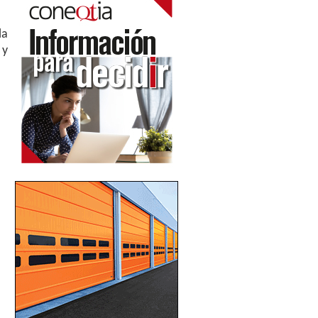
la
 y