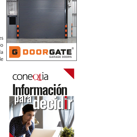
es
do
la
de