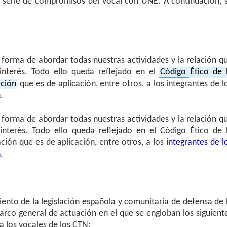
a serie de compromisos del vocal con UNE. A continuación, 
forma de abordar todas nuestras actividades y la relación q
nterés. Todo ello queda reflejado en el
Código Ético de 
ación
que es de aplicación, entre otros, a los integrantes de l
.
forma de abordar todas nuestras actividades y la relación q
terés. Todo ello queda reflejado en el Código Ético de 
ión que es de aplicación, entre otros, a los
integrantes de l
n
.
iento de la legislación española y comunitaria de defensa de 
co general de actuación en el que se engloban los siguient
 los vocales de los CTN: