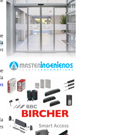
se
ue
la
os
ue
la
os
la
es