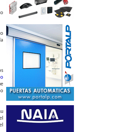
to
to
la
os
 o
e
io
su
el
el