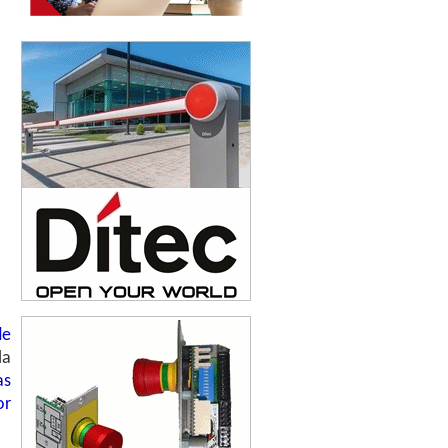
de
la
as
or