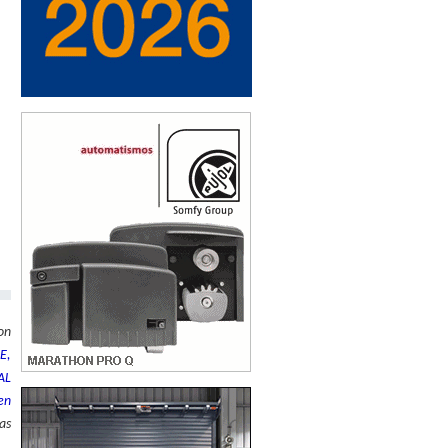
on
E,
AL
en
as