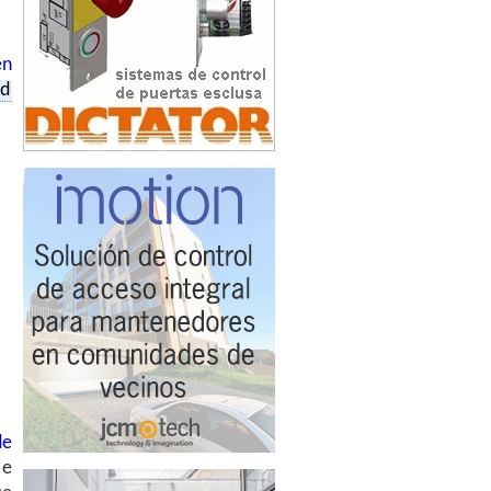
en
ad
de
 e