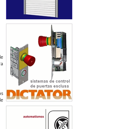
de
ra
os
de