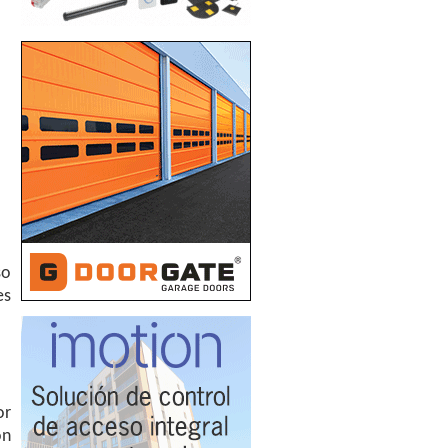
so
es
or
ón