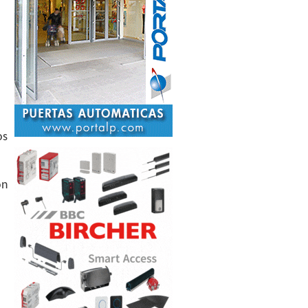
os
ón