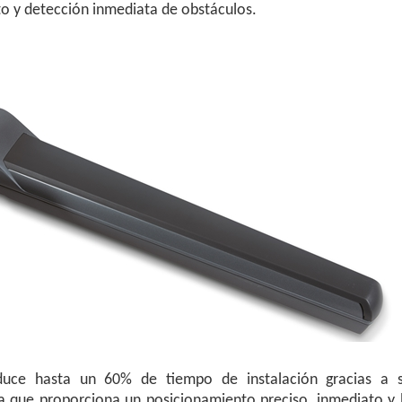
to y detección inmediata de obstáculos.
duce hasta un 60% de tiempo de instalación gracias a 
ue proporciona un posicionamiento preciso, inmediato y 