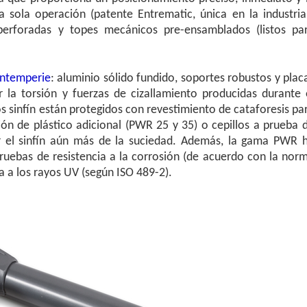
a sola operación (patente Entrematic, única en la industria
perforadas y topes mecánicos pre-ensamblados (listos pa
 intemperie
: aluminio sólido fundido, soportes robustos y plac
ir la torsión y fuerzas de cizallamiento producidas durante 
s sinfín están protegidos con revestimiento de cataforesis pa
ión de plástico adicional (PWR 25 y 35) o cepillos a prueba 
 el sinfín aún más de la suciedad. Además, la gama PWR 
ruebas de resistencia a la corrosión (de acuerdo con la nor
a a los rayos UV (según ISO 489-2).