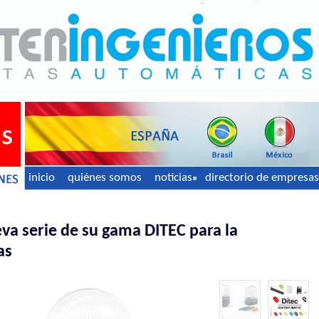
inicio
quiénes somos
noticias
directorio de empresas
va serie de su gama DITEC para la
as