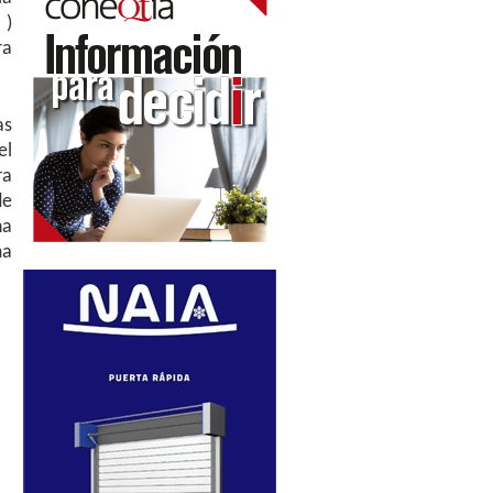
 )
ra
as
el
ra
de
ha
ma