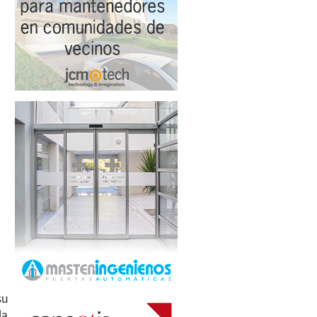
su
la