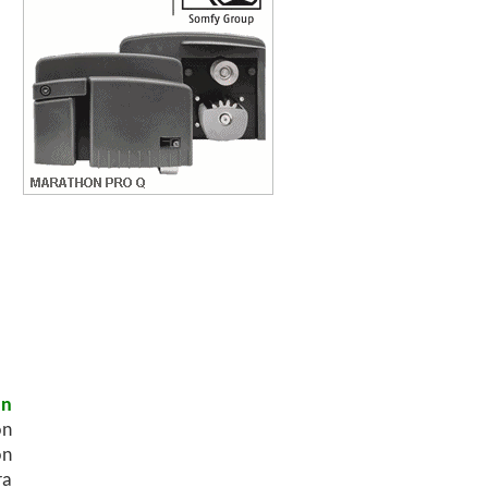
un
ón
ón
ra