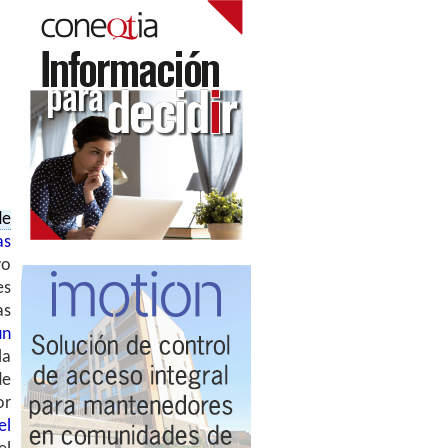
de
as
vo
es
as
un
la
de
or
el