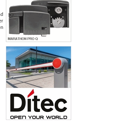
ad
er
en