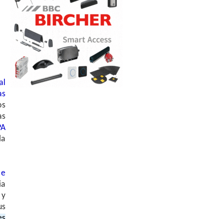
al
as
os
as
PA
la
 e
ia
 y
us
es