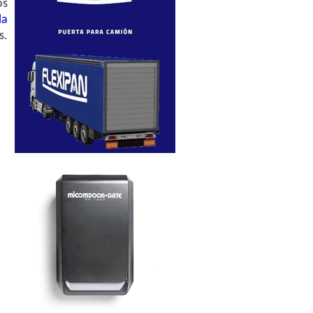
os
la
s.