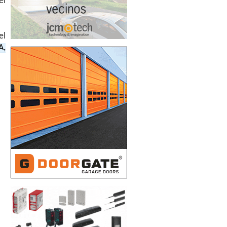
el
el
A,