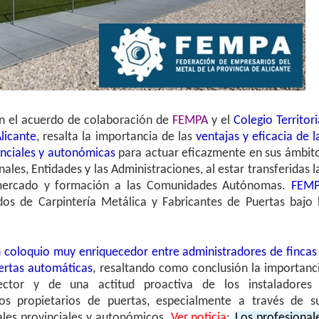
on el acuerdo de colaboración de
FEMPA
y el
Colegio Territori
licante
, resalta la importancia de las
ventajas y eficacia de l
inciales y autonómicas
para actuar eficazmente en sus ámbit
nales, Entidades y las Administraciones, al estar transferidas l
 mercado y formación a las Comunidades Autónomas.
FEM
dos de Carpintería Metálica y Fabricantes de Puertas bajo 
 coloquio muy enriquecedor entre administradores de fincas
ertas automáticas
, resaltando como conclusión la importanc
sector y de una actitud proactiva de los instaladores
os propietarios de puertas, especialmente a través de s
ales provinciales y autonómicos.
Ver noticia
:
Los profesional