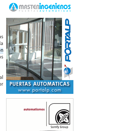
as
la
ón
os
al
or