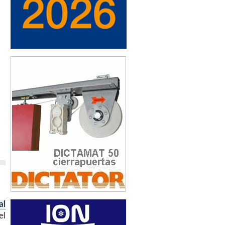
al
el