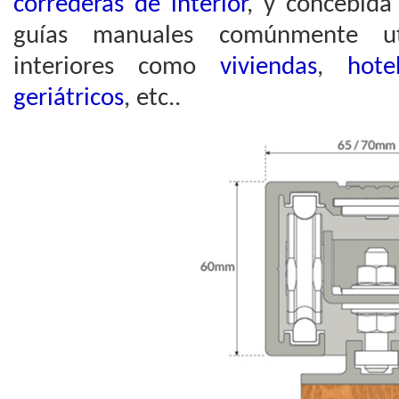
correderas de interior
, y concebida
guías manuales comúnmente uti
interiores como
viviendas
,
hote
geriátricos
, etc..