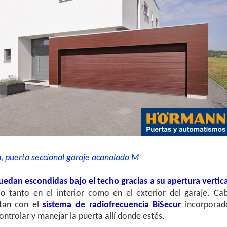
 puerta seccional garaje acanalado M
uedan escondidas bajo el techo gracias a su apertura vertica
 tanto en el interior como en el exterior del garaje. Ca
ntan con el
sistema de radiofrecuencia BiSecur
incorporad
ntrolar y manejar la puerta allí donde estés.