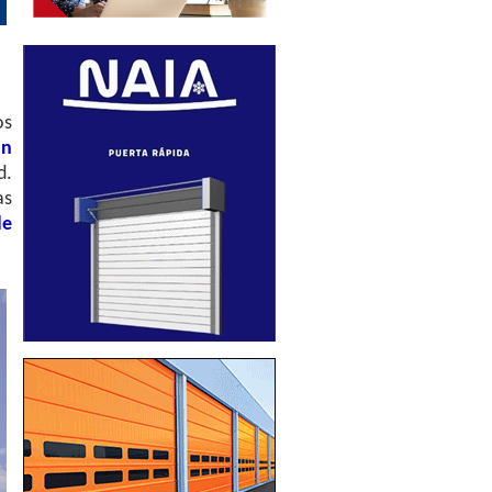
os
an
d.
as
de