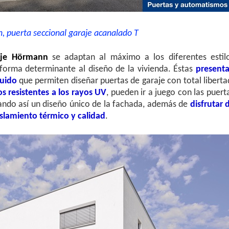
 puerta seccional garaje acanalado T
raje Hörmann
se adaptan al máximo a los diferentes estil
 forma determinante al diseño de la vivienda. Éstas
present
uido
que permiten diseñar puertas de garaje con total liberta
s resistentes a los rayos UV
, pueden ir a juego con las puert
itando así un diseño único de la fachada, además de
disfrutar 
islamiento térmico y calidad
.