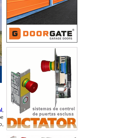
l
,
be
o,