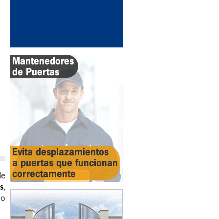
de
s
,
lo