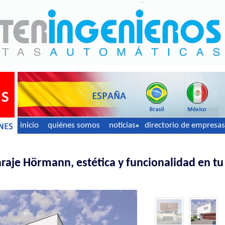
inicio
quiénes somos
noticias
directorio de empresas
araje Hörmann, estética y funcionalidad en tu