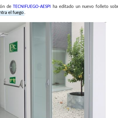
ión de
TECNIFUEGO-AESPI
ha editado un nuevo folleto sob
ntra el fuego
.