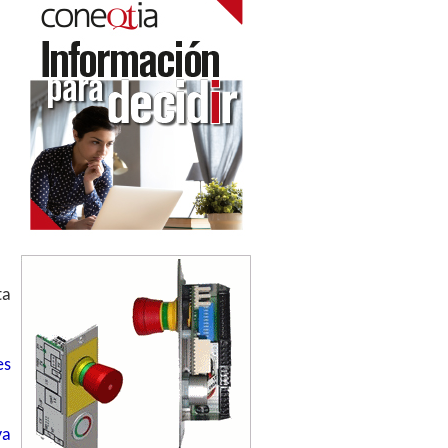
ta
es
ya