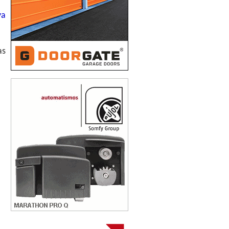
ya
as