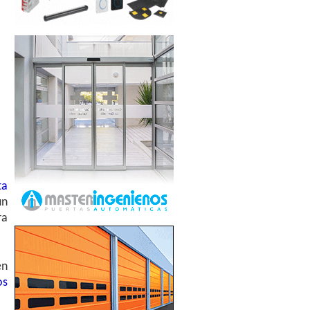
ta
ún
ra
en
os