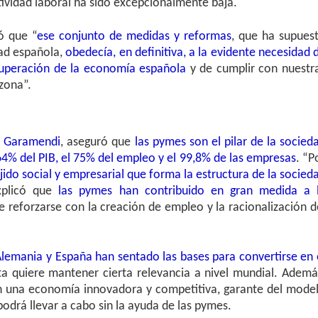
ictividad laboral ha sido excepcionalmente baja.
ó que “
ese conjunto de medidas y reformas
, que ha supues
dad española,
obedecía, en definitiva, a la evidente necesidad 
ecuperación de la economía española
y de cumplir con nuestr
zona”.
o Garamendi
, aseguró que
las pymes son el pilar de la socied
64% del PIB, el 75% del empleo y el 99,8% de las empresas
. “P
jido social y empresarial que forma la estructura de la socied
xplicó que
las pymes han contribuido en gran medida a 
e reforzarse con la creación de empleo y la racionalización d
lemania y España han sentado las bases para convertirse en 
sta quiere mantener cierta relevancia a nivel mundial. Ademá
on una economía innovadora y competitiva, garante del mode
podrá llevar a cabo sin la ayuda de las pymes.