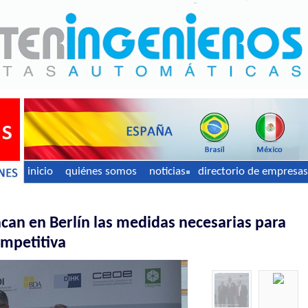
inicio
quiénes somos
noticias
directorio de empresas
can en Berlín las medidas necesarias para
mpetitiva