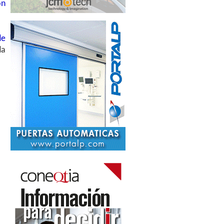
ón
de
da