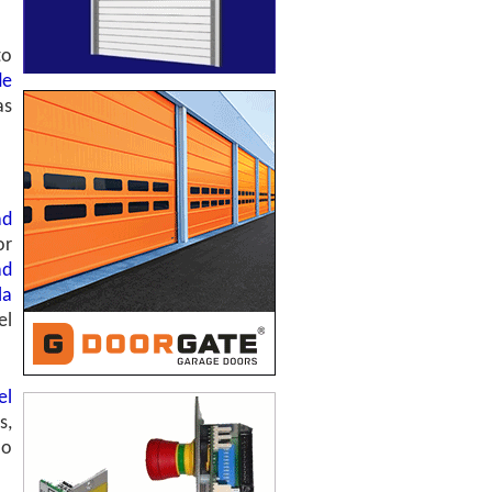
to
de
as
ad
or
ad
la
el
el
s,
lo