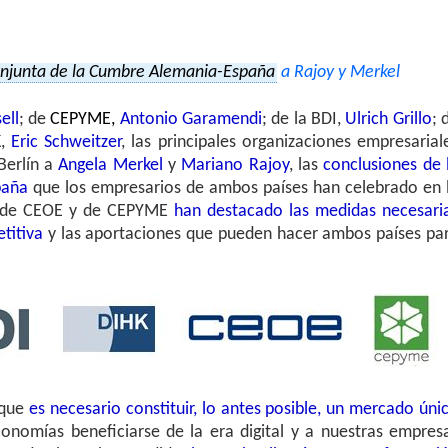
onjunta de la Cumbre Alemania-España
a Rajoy y Merkel
ell
; de
CEPYME,
Antonio Garamendi
; de la BDI,
Ulrich Grillo
; 
K,
Eric Schweitzer
, las principales organizaciones empresarial
Berlín a
Angela Merkel
y
Mariano Rajoy
, las
conclusiones de 
paña
que los empresarios de ambos países han celebrado en 
es de CEOE y de CEPYME
han destacado las medidas necesari
titiva
y las aportaciones que pueden hacer ambos países pa
 que
es necesario constituir, lo antes posible, un mercado úni
onomías beneficiarse de la era digital y a nuestras empres