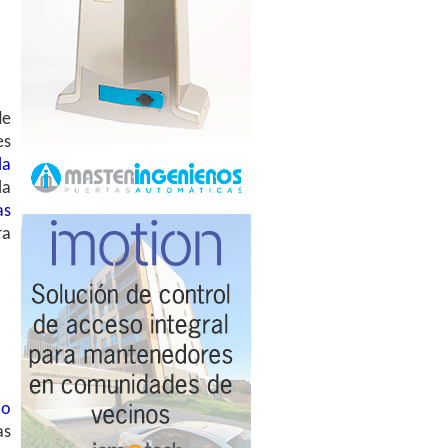
de
es
la
la
as
ra
co
as