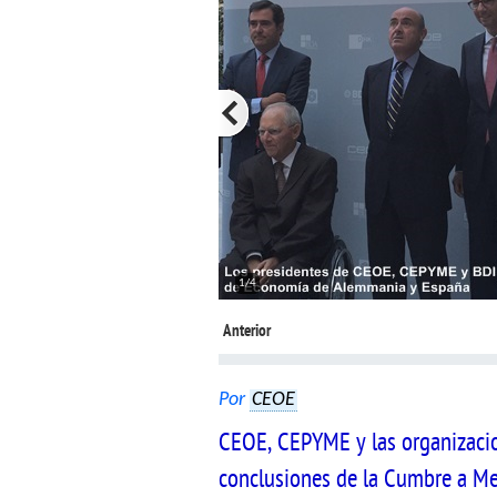
1/4
Anterior
Por
CEOE
CEOE, CEPYME y las organizacio
conclusiones de la Cumbre a Me