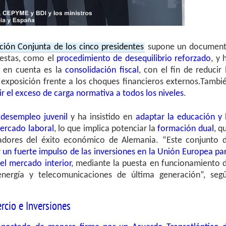
ción Conjunta de los cinco presidentes
supone un documen
uestas, como el
procedimiento de desequilibrio reforzado
, y 
r en cuenta es la
consolidación fiscal
, con el fin de reducir 
 exposición frente a los choques financieros externos.Tambi
ir el exceso de carga normativa a todos los niveles
.
l
desempleo juvenil
y ha insistido en
adaptar la educación y 
mercado laboral
, lo que implica potenciar la
formación dual
, q
iadores del éxito económico de Alemania. “Este conjunto 
r
un fuerte impulso de las inversiones en la Unión Europea pa
el mercado interior
, mediante la puesta en funcionamiento 
 energía y telecomunicaciones de última generación”, seg
rcio e Inversiones