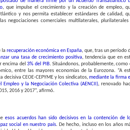
apostado de manera firme por un Acuerdo Transatlántico 
so
, que impulse el crecimiento y la creación de empleo, q
tlántico y nos permita establecer estándares de calidad, q
as negociaciones comerciales multilaterales, plurilaterales
 la
recuperación económica en España
, que, tras un período 
anzar una tasa de crecimiento positiva
, tendencia que en es
or encima del
3% del PIB
. Situándonos, probablemente, como 
mico, entre las mayores economías de la Eurozona. “A es
a decisiva CEOE-CEPYME y los sindicatos,
mediante la firma 
l Empleo y la Negociación Colectiva (AENCII)
, renovado ha
015, 2016 y 2017”, afirmó.
que
esos acuerdos han sido decisivos en la contención de l
 paz social en nuestro país
. De hecho, incluso en los años m