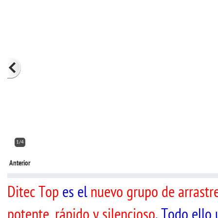
2/4
Anterior
Ditec Top
es el
nuevo grupo de arrastr
potente, rápido y silencioso
. Todo ello