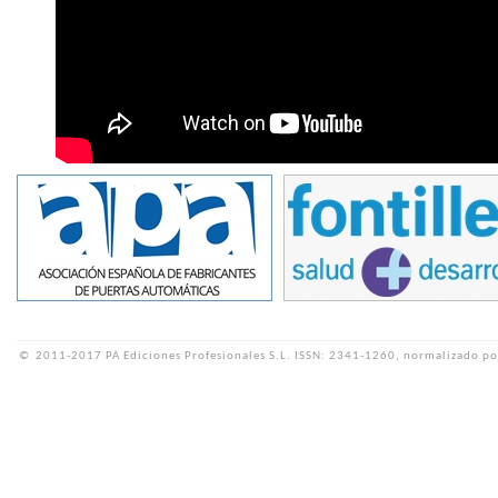
©
2011-2017 PA Ediciones Profesionales S.L.
ISSN: 2341-1260, normalizado po