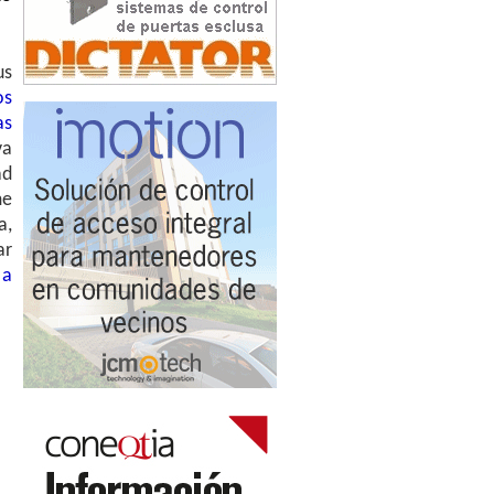
us
os
as
va
ad
me
a,
ar
 a