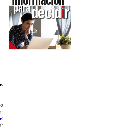
as
 o
or
as
er