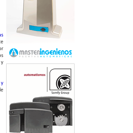
as
te
or
os
 y
 y
de