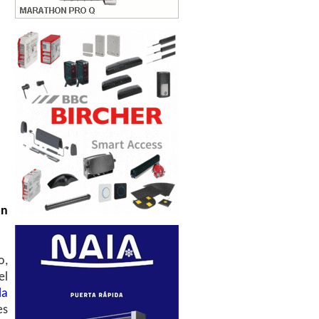
ón
o,
el
la
es