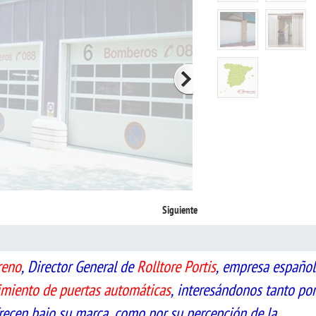
Siguiente
reno
, Director General de
Rolltore Portis
, empresa español
imiento de puertas automáticas
, interesándonos tanto por
frecen bajo su marca, como por su percepción de la