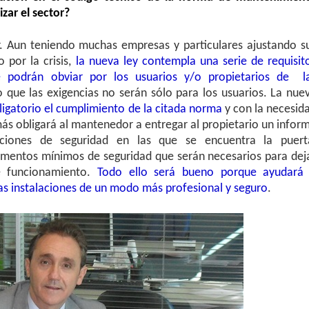
zar el sector?
. Aun teniendo muchas empresas y particulares ajustando s
por la crisis,
la nueva ley contempla una serie de requisit
 podrán obviar por los usuarios y/o propietarios de l
o que las exigencias no serán sólo para los usuarios. La nue
ligatorio el cumplimiento de la citada norma
y con la necesid
s obligará al mantenedor a entregar al propietario un infor
iciones de seguridad en las que se encuentra la puert
ementos mínimos de seguridad que serán necesarios para dej
e funcionamiento.
Todo ello será bueno porque ayudará
las instalaciones de un modo más profesional y seguro
.