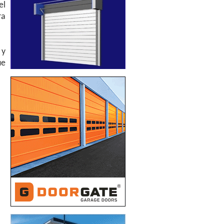
el
ra
 y
ue