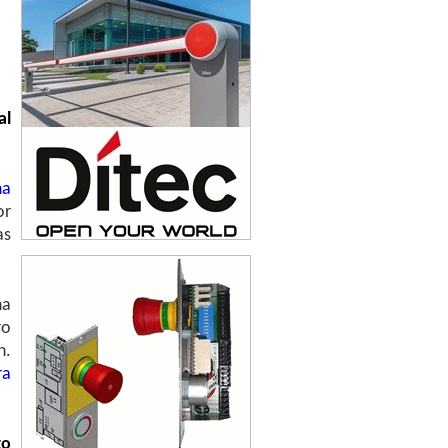
al
ha
or
as
ha
ro
n.
ra
to