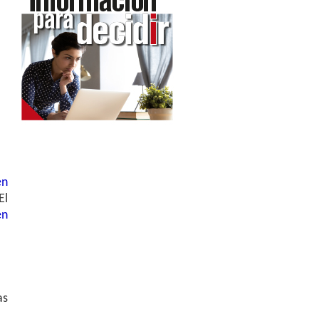
en
El
en
as