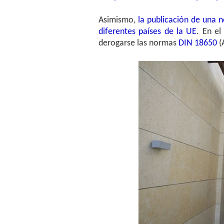
Asimismo,
la publicación de una 
diferentes países de la UE
. En el
derogarse las normas
DIN 18650
(