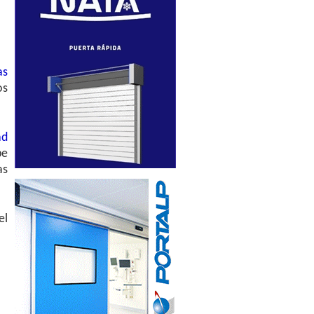
as
os
ad
be
as
el