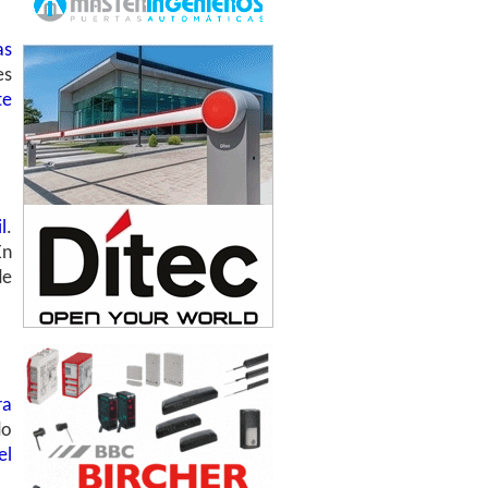
as
es
te
l
.
En
de
ra
do
el