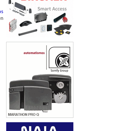
os
en