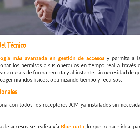
del Técnico
ología más avanzada en gestión de accesos
y permite a l
nar los permisos a sus operarios en tiempo real a través 
izar accesos de forma remota y al instante, sin necesidad de q
recoger mandos físicos, optimizando tiempo y recursos.
sionales
iona con todos los receptores JCM ya instalados sin necesid
a de accesos se realiza vía
Bluetooth
, lo que lo hace ideal pa