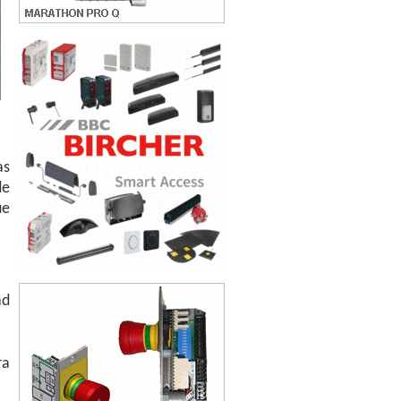
as
de
ue
ad
ra