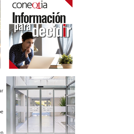
ar
be
en