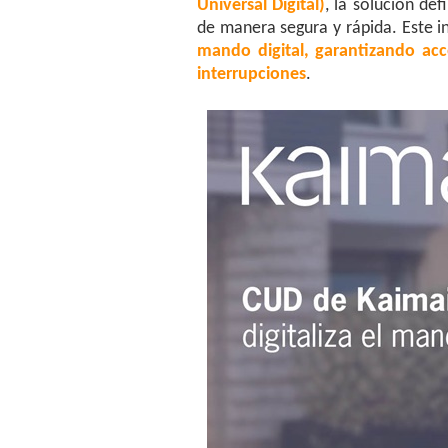
Universal Digital)
, la solución def
de manera segura y rápida. Este 
mando digital, garantizando acce
interrupciones
.