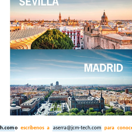
ch.com
o
escríbenos a
aserra@jcm-tech.com
para conoc