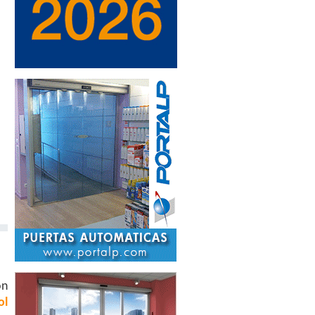
on
ol