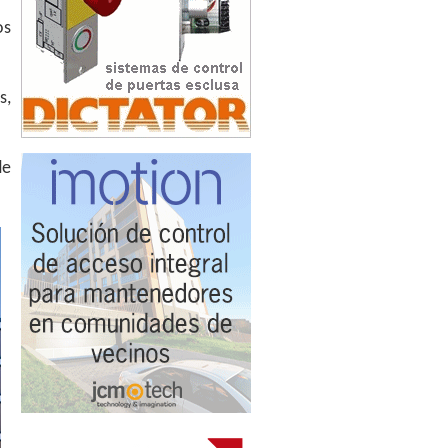
os
s,
de