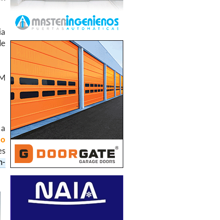
ia
de
CM
 a
mo
es
m-