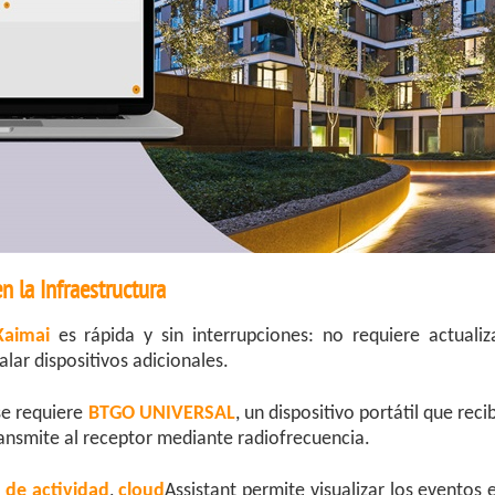
n la Infraestructura
aimai
es rápida y sin interrupciones: no requiere actualiz
lar dispositivos adicionales.
se requiere
BTGO UNIVERSAL
, un dispositivo portátil que reci
transmite al receptor mediante radiofrecuencia.
 de actividad
,
cloud
Assistant permite visualizar los eventos 