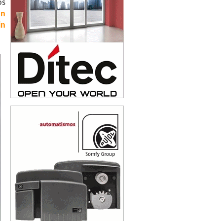
os
un
in