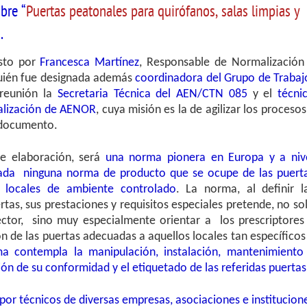
bre “
Puertas peatonales para quirófanos, salas limpias y
.
esto por
Francesca Martínez
, Responsable de Normalización
uién fue designada además
coordinadora del Grupo de Trabaj
 reunión la
Secretaria Técnica del AEN/CTN 085
y el
técni
alización de AENOR
, cuya misión es la de agilizar los procesos
l documento.
e elaboración, será
una norma pionera en Europa y a niv
lada ninguna norma de producto que se ocupe de las puert
y locales de ambiente controlado
. La norma, al definir l
ertas, sus prestaciones y requisitos especiales pretende, no so
ector, sino muy especialmente orientar a los prescriptores
ón de las puertas adecuadas a aquellos locales tan específicos
 contempla la manipulación, instalación, mantenimiento
ón de su conformidad y el etiquetado de las referidas puertas
or técnicos de diversas empresas, asociaciones e institucion