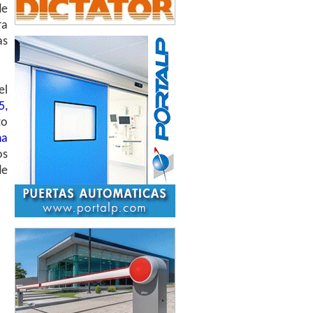
de
ra
as
el
5,
to
na
os
de