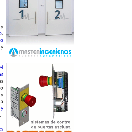
 y
o
.
co
 y
el
as
as
lo
 y
 a
 y
.
es