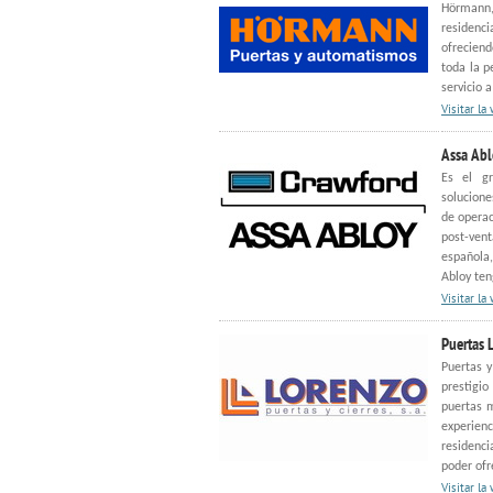
Hörmann
residenci
ofrecien
toda la p
servicio 
Visitar la
Assa Abl
Es el gr
solucione
de operac
post-vent
española
Abloy ten
Visitar la
Puertas 
Puertas y
prestigio
puertas 
experienc
residenci
poder ofr
Visitar la