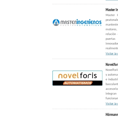
Master I
Master I
peatonale
manteni
motores,
relación
puertas
innovador
realmente
Visitar la
Novelfor
Novelfori
y automat
e industr
basculant
accesori
integra
funcionam
Visitar la
Hörmann