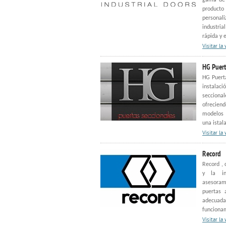
gama de 
producto
personal
industria
rápida y e
Visitar la
HG Puert
HG Puerta
instalac
seccional
ofrecien
modelos 
una istal
Visitar la
Record
Record , 
y la in
asesoram
puertas 
adecuada 
funcionam
Visitar la