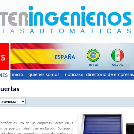
inicio
quiénes somos
noticias
directorio de empresas
puertas
x
Ferroflex es una de las empresas líderes en la
ón de puertas industriales en Europa. Su amplia