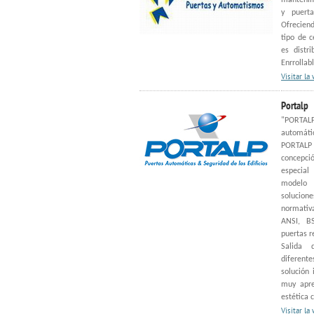
mantenimi
y puerta
Ofrecien
tipo de 
es distr
Enrrollabl
Visitar la
Portalp
"PORTAL
automát
PORTALP a
concepci
especial
modelo 
solucione
normativa
ANSI, BS
puertas r
Salida 
diferent
solución 
muy apre
estética 
Visitar la