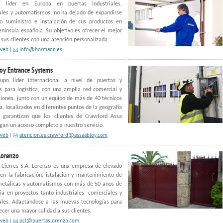
, líder en Europa en puertas industriales,
ales y automatismos, no ha dejado de expandirse
do suministro e instalación de sus productos en
enínsula española. Su objetivo es ofrecer el mejor
a sus clientes con una atención personalizada.
 web
|
info@hormann.es
oy Entrance Systems
upo líder internacional a nivel de puertas y
s para logística, con una amplia red comercial y
iones, junto con un equipo de más de 40 técnicos
a, localizados en diferentes puntos de la geografía
, garantizan que los clientes de Crawford Assa
gan un acceso completo a nuestro servicio.
 web
|
atencion.es.crawford@assaabloy.com
Lorenzo
 Cierres S.A. Lorenzo es una empresa de elevado
 en la fabricación, istalación y mantenimiento de
metálicas y automatismos con más de 50 años de
ia en proyectos tanto industriales, comerciales y
ales. Adaptándose a las muevas tecnologías para
ecer una mayor calidad a sus clientes.
 web
|
pcl@puertaslorenzo.com