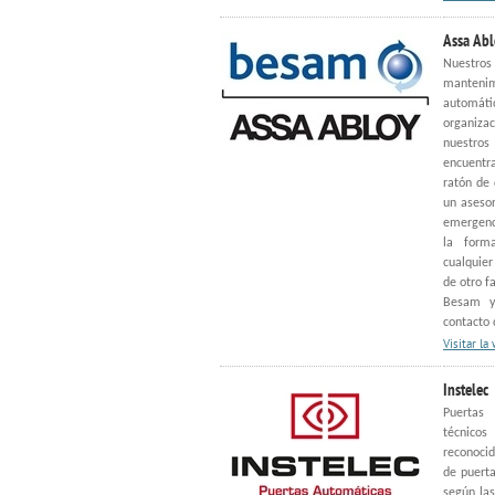
Assa Abl
Nuestro
mantenim
automáti
organiza
nuestros 
encuentra
ratón de 
un asesor
emergenc
la forma
cualquier
de otro f
Besam y 
contacto
Visitar la
Instelec
Puertas
técnicos
reconocid
de puerta
según la