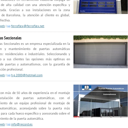
soluciones en cerramiento industrial conjuga un
 de alta calidad con una atención específica y
izada. Gracias a sus instalaciones en la zona
l de Barcelona, la atención al cliente es global,
fectiva.
 web
|
ferroflex@ferroflex.net
as Seccionales
s Seccionales es un empresa especializada en la
ión y mantenimiento de puertas automáticas
es: residenciales e industriales. Seleccionando y
do a sus clientes las opciones más optimas en
de puertas y automatismos, con la garantía de
ación profesional.
 web
|
h.g.2000@hotmail.com
con más de 50 años de experiencia en el montaje
stalación de puertas automáticas, con el
iento de un equipo profesional de montaje de
automáticas, aconsejando sobre la puerta más
para cada hueco específico y asesorando sobre el
iento de la puerta automática.
 web
|
info@record.es