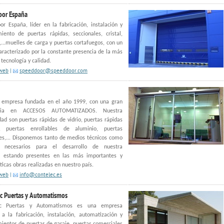
oor España
r España, líder en la fabricación, instalación y
iento de puertas rápidas, seccionales, cristal,
,...muelles de carga y puertas cortafuegos, con un
caracterizado por la constante presencia de la más
tecnología y calidad.
 web
|
speeddoor@speeddoor.com
, empresa fundada en el año 1999, con una gran
ncia en ACCESOS AUTOMATIZADOS. Nuestra
dad son puertas rápidas de vidrio, puertas rápidas
, puertas enrollables de aluminio, puertas
es,... Disponemos tanto de medios técnicos como
 necesarios para el desarrollo de nuestra
d, estando presentes en las más importantes y
cas obras realizadas en nuestro país.
 web
|
info@contelec.es
 Puertas y Automatismos
c Puertas y Automatismos es una empresa
a la fabricación, instalación, automatización y