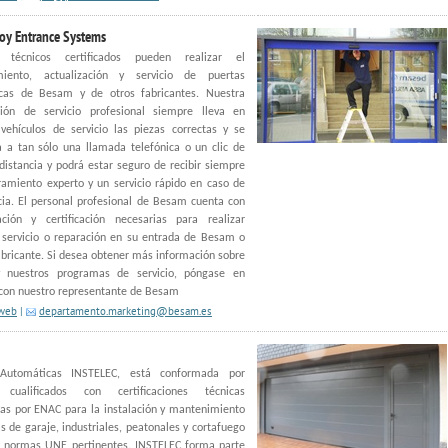
oy Entrance Systems
s técnicos certificados pueden realizar el
iento, actualización y servicio de puertas
cas de Besam y de otros fabricantes. Nuestra
ción de servicio profesional siempre lleva en
vehículos de servicio las piezas correctas y se
 a tan sólo una llamada telefónica o un clic de
distancia y podrá estar seguro de recibir siempre
amiento experto y un servicio rápido en caso de
ia. El personal profesional de Besam cuenta con
ción y certificación necesarias para realizar
 servicio o reparación en su entrada de Besam o
abricante. Si desea obtener más información sobre
nuestros programas de servicio, póngase en
 con nuestro representante de Besam
 web
|
departamento.marketing@besam.es
 Automáticas INSTELEC, está conformada por
 cualificados con certificaciones técnicas
as por ENAC para la instalación y mantenimiento
s de garaje, industriales, peatonales y cortafuego
s normas UNE pertinentes. INSTELEC forma parte