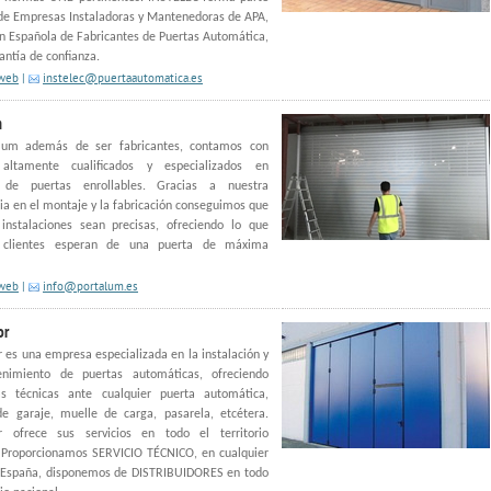
de Empresas Instaladoras y Mantenedoras de APA,
n Española de Fabricantes de Puertas Automática,
ntía de confianza.
 web
|
instelec@puertaautomatica.es
m
lum además de ser fabricantes, contamos con
altamente cualificados y especializados en
 de puertas enrollables. Gracias a nuestra
ia en el montaje y la fabricación conseguimos que
 instalaciones sean precisas, ofreciendo lo que
s clientes esperan de una puerta de máxima
 web
|
info@portalum.es
or
r es una empresa especializada en la instalación y
nimiento de puertas automáticas, ofreciendo
as técnicas ante cualquier puerta automática,
de garaje, muelle de carga, pasarela, etcétera.
or ofrece sus servicios en todo el territorio
. Proporcionamos SERVICIO TÉCNICO, en cualquier
 España, disponemos de DISTRIBUIDORES en todo