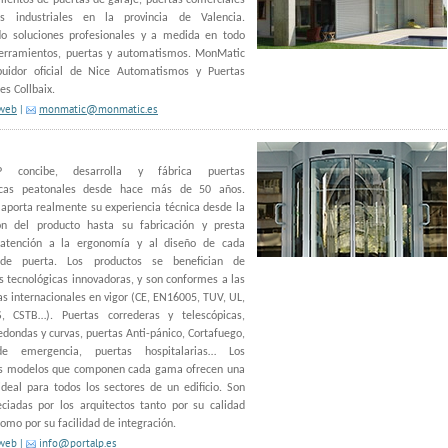
entos de puertas de garaje, puertas comerciales
s industriales en la provincia de Valencia.
do soluciones profesionales y a medida en todo
cerramientos, puertas y automatismos. MonMatic
ibuidor oficial de Nice Automatismos y Puertas
es Collbaix.
 web
|
monmatic@monmatic.es
P concibe, desarrolla y fábrica puertas
icas peatonales desde hace más de 50 años.
porta realmente su experiencia técnica desde la
ón del producto hasta su fabricación y presta
 atención a la ergonomía y al diseño de cada
de puerta. Los productos se benefician de
s tecnológicas innovadoras, y son conformes a las
s internacionales en vigor (CE, EN16005, TUV, UL,
, CSTB…). Puertas correderas y telescópicas,
edondas y curvas, puertas Anti-pánico, Cortafuego,
de emergencia, puertas hospitalarias… Los
es modelos que componen cada gama ofrecen una
ideal para todos los sectores de un edificio. Son
ciadas por los arquitectos tanto por su calidad
como por su facilidad de integración.
 web
|
info@portalp.es