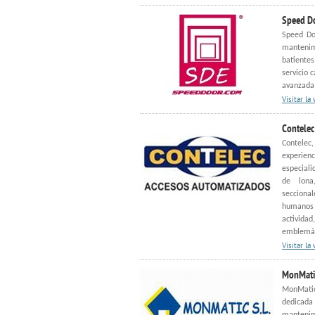
Speed D
Speed Doo
mantenim
batientes
servicio 
avanzada 
Visitar la
Contelec
Contelec
experie
especiali
de lona
seccional
humanos
activida
emblemáti
Visitar la
MonMatic
MonMati
dedicada 