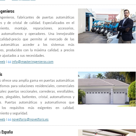
ngenieros
ngenieros, fabricantes de puertas automáticas
s y de cristal de calidad. Especializados en el
miento, montaje, reparaciones, accesorios,
 automatismos y operadores. Una inmejorable
 calidad-precio que permite al mercado de las
 automáticas acceder a los sistemas más
es, producidos con la máxima calidad, a precios
 ajustados a sus necesidades.
 web
|
info@masteringenieros.com
is
s ofrece una amplia gama en puertas automáticas
ismos para soluciones residenciales, comerciales
iales: puertas seccionales, correderas, enrollables,
es, plegables, batientes, cristal, automatismos y
os. Puertas automáticas y automatismos que
n los requisitos más exigentes en calidad,
iento y seguridad.
 web
|
novelforis@novelforis.es
 España