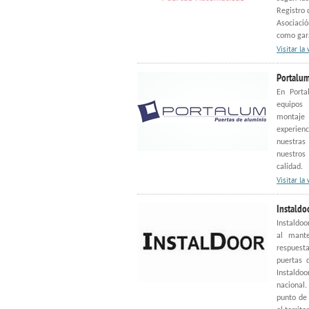
Registro 
Asociació
como gara
Visitar la
Portalu
En Porta
equipos 
montaje
experienc
nuestras
nuestro
calidad.
Visitar la
Instaldo
Instaldoo
al mante
respuest
puertas 
Instaldo
nacional
punto de