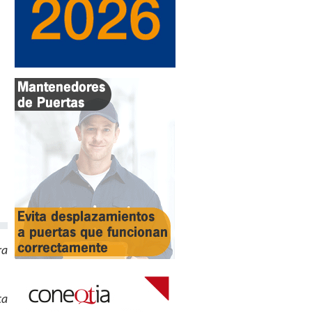
ra
ta