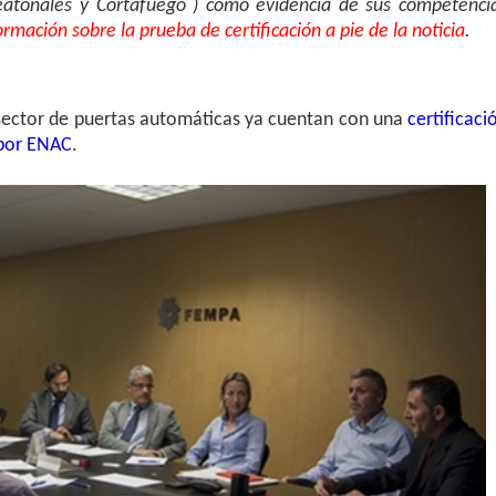
 peatonales y Cortafuego ) como evidencia de sus competenci
ormación sobre la prueba de certificación a pie de la noticia
.
 sector de puertas automáticas ya cuentan con una
certificaci
 por ENAC
.