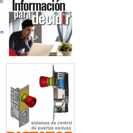
as
ón