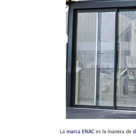
La
marca ENAC
es la manera de
d