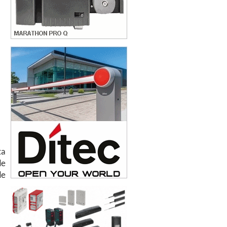
ta
de
de