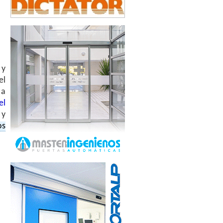
 y
el
 a
el
 y
os