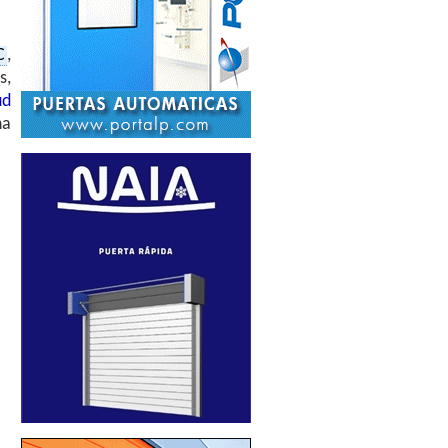
C
,
s,
ud
na