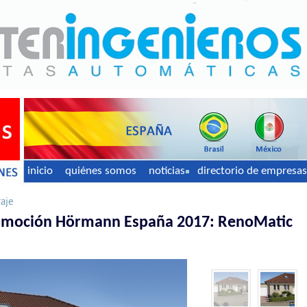
inicio
quiénes somos
noticias
directorio de empresas
raje
omoción Hörmann España 2017: RenoMatic