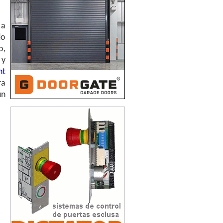
 a
do
o,
y
ht
ra
un