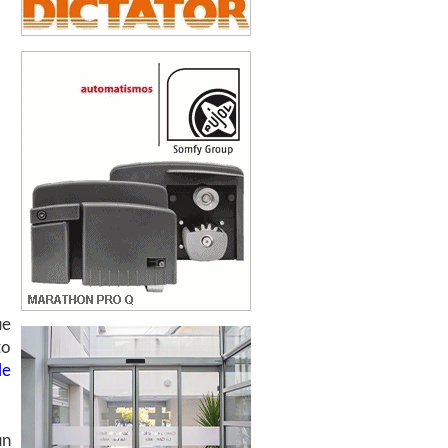
ue
to
le
un