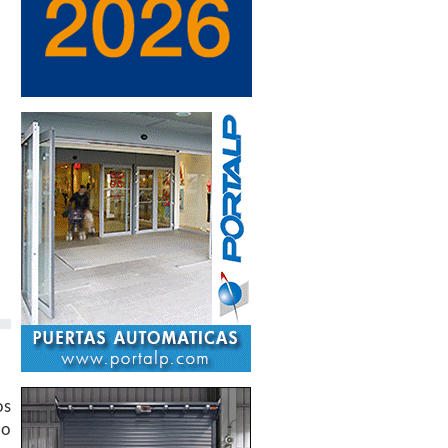
os
 o