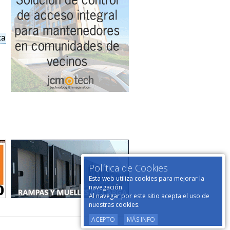
ta
Política de Cookies
Esta web utiliza cookies para mejorar la
navegación.
Al navegar por este sitio acepta el uso de
nuestras cookies.
ACEPTO
MÁS INFO