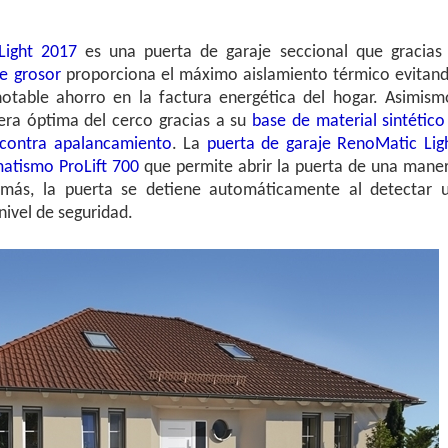
 Light 2017
es una puerta de garaje seccional que gracias
e grosor
proporciona el máximo aislamiento térmico evitan
otable ahorro en la factura energética del hogar. Asimism
era óptima del cerco gracias a su
base de material sintético
 contra apalancamiento
. La
puerta de garaje RenoMatic Lig
atismo ProLift 700
que permite abrir la puerta de una mane
emás, la puerta se detiene automáticamente al detectar 
nivel de seguridad.