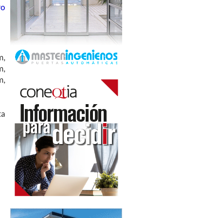
ro
m,
m,
m,
ta