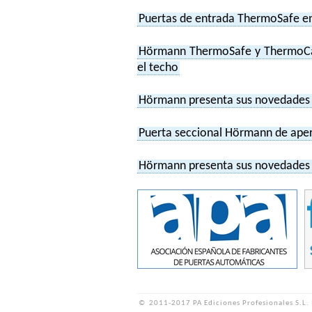
Puertas de entrada ThermoSafe en
Hörmann ThermoSafe y ThermoCarb
el techo
Hörmann presenta sus novedades en
Puerta seccional Hörmann de aper
Hörmann presenta sus novedades en
©
2011-2017 PA Ediciones Profesionales S.L.