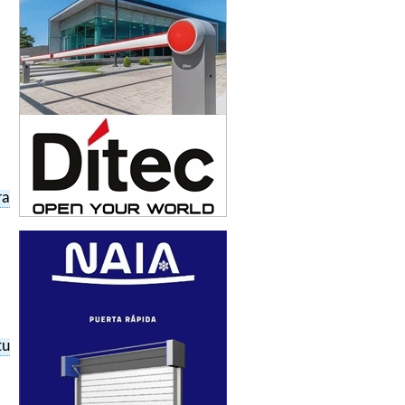
ra
tu