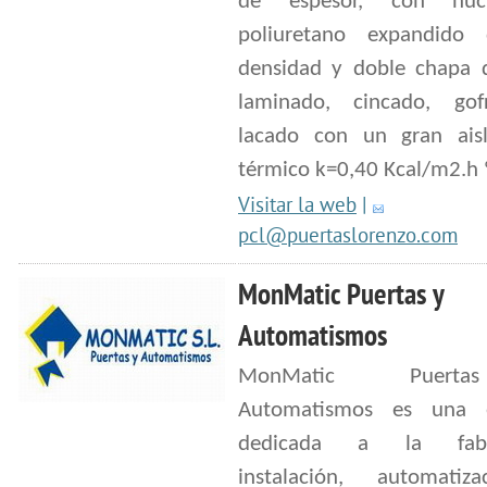
de espesor, con núc
poliuretano expandido 
densidad y doble chapa 
laminado, cincado, gof
lacado con un gran ais
térmico k=0,40 Kcal/m2.h 
Visitar la web
|
pcl@puertaslorenzo.com
MonMatic Puertas y
Automatismos
MonMatic Puer
Automatismos es una 
dedicada a la fabri
instalación, automatiz